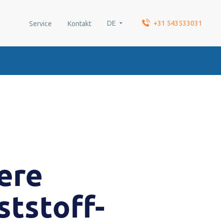
DE
+31 543533031
Service
Kontakt
ere
ststoff-