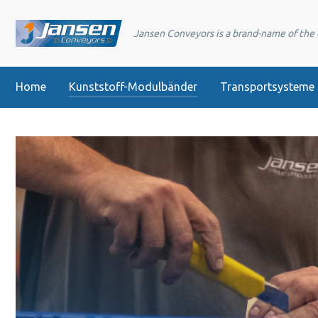
Jansen Conveyors is a brand-name of th
Home
Kunststoff-Modulbänder
Transportsysteme