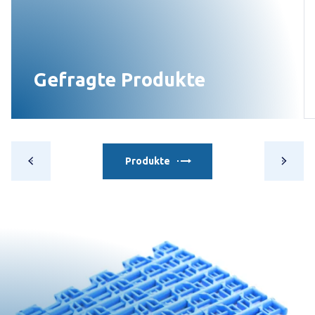
Alle Kunststoff-Modulbänder
Gleitspule (Hygienisch)
Multi-Way Kurvenförderer (Standard)
anzeigen
Drehscheibe (Hygienisch) (Lazy Susan)
Multi-Way Helix Förderer (Hyper Hygienisch)
Alle Transportsysteme anzeigen
Gefragte Produkte
Producten overzicht
Produkte