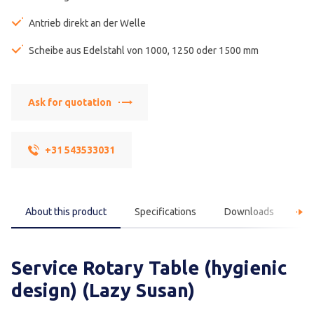
Antrieb direkt an der Welle
Scheibe aus Edelstahl von 1000, 1250 oder 1500 mm
Ask for quotation
+31 543533031
About this product
Specifications
Downloads
F
Service Rotary Table (hygienic
design) (Lazy Susan)