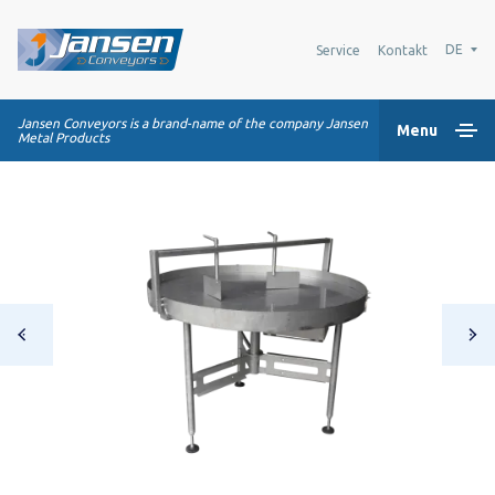
DE
Service
Kontakt
Jansen Conveyors is a brand-name of the company Jansen
Menu
Metal Products
Home
Kunststoff-Modulbänder
Transportsysteme
Industrie-Lösungen
Über uns