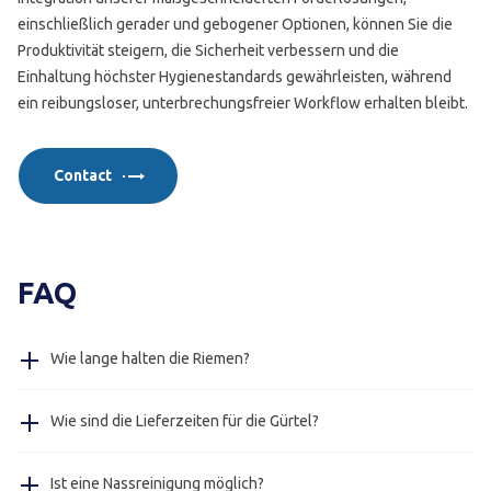
einschließlich gerader und gebogener Optionen, können Sie die
Produktivität steigern, die Sicherheit verbessern und die
Einhaltung höchster Hygienestandards gewährleisten, während
ein reibungsloser, unterbrechungsfreier Workflow erhalten bleibt.
Contact
FAQ
Wie lange halten die Riemen?
Dies hängt von der Situation ab, wir haben Kunden in der
Wie sind die Lieferzeiten für die Gürtel?
Lebensmittelindustrie, die seit 10 Jahren die gleichen
Bänder verwenden. Aber auf der anderen Seite haben wir
Die Lieferzeiten für die Gürtel liegen ca. zwischen drei
Riemen in sehr abrasiven Umgebungen, wo sie „nur“ ein
Ist eine Nassreinigung möglich?