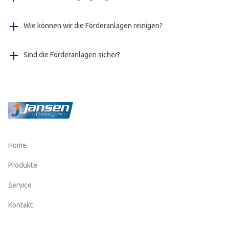
und fünf Werktagen, Eillieferungen sind nach
paar Jahre halten.
Rücksprache möglich.
Ja, unsere Edelstahlförderer in Hygieneausführung
Wie können wir die Förderanlagen reinigen?
(lebensmittelecht) können mit Wasser gereinigt werden.
Das geht ganz einfach mit einer Bürste oder
Sind die Förderanlagen sicher?
Druckluftreinigung.
Ja, alle unsere Fördersysteme erfüllen die europäischen
Sicherheitsanforderungen.
Home
Produkte
Service
Kontakt