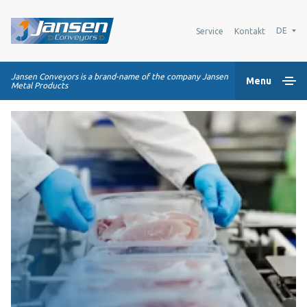
DE
Service
Kontakt
Jansen Conveyors is a brand-name of the company Jansen
Menu
Metal Products
Home
Kunststoff-Modulbänder
Transportsysteme
Industrie-Lösungen
Über uns