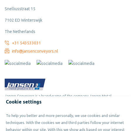
Snelliusstraat 15
7102 ED Winterswijk
The Netherlands
+31 543533031
info@jansenconveyors.nl
Jansen Conveyors is a brand-name of the company Jansen Metal
Cookie settings
Products
To help you better and more personally, we use cookies and similar
Copyright © 2019 - 2026 Jansen Conveyors. Part of Jansen Metal
techniques. With the cookies we and third parties follow your internet
Products. All rights reserved.
behavior within our site. With this we show ads based on your interest