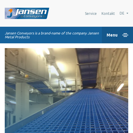
DE
Service
Kontakt
Jansen Conveyors is a brand-name of the company Jansen
Menu
Metal Products
Home
Kunststoff-Modulbänder
Transportsysteme
Industrie-Lösungen
Über uns