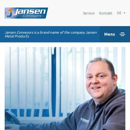
DE
Service
Kontakt
Jansen Conveyors is a brand-name of the company Jansen
Menu
Metal Products
Home
Kunststoff-Modulbänder
Transportsysteme
Industrie-Lösungen
Über uns