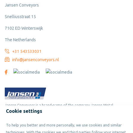
Jansen Conveyors
Snelliusstraat 15
7102 ED Winterswijk
The Netherlands
+31 543533031
info@jansenconveyors.nl
Jansen Conveyors is a brand-name of the company Jansen Metal
Cookie settings
Products
To help you better and more personally, we use cookies and similar
Copyright © 2019 - 2026 Jansen Conveyors. Part of Jansen Metal
techniques. With the cookies we and third parties follow your internet