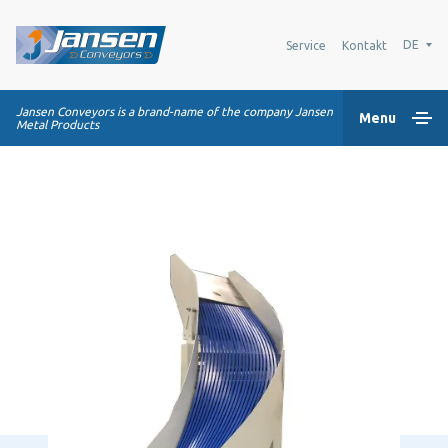
DE
Service
Kontakt
Jansen Conveyors is a brand-name of the company Jansen
Menu
Metal Products
Home
Kunststoff-Modulbänder
Transportsysteme
Industrie-Lösungen
Über uns