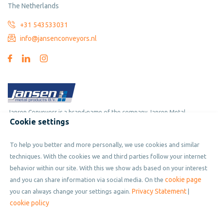
The Netherlands
+31 543533031
info@jansenconveyors.nl
Jansen Conveyors is a brand-name of the company Jansen Metal
Cookie settings
Products
To help you better and more personally, we use cookies and similar
Copyright © 2019 - 2026 Jansen Conveyors. Part of Jansen Metal
techniques. With the cookies we and third parties follow your internet
Products. All rights reserved.
behavior within our site. With this we show ads based on your interest
cookie page
and you can share information via social media. On the
Privacy Statement
you can always change your settings again.
|
Privacy policy
cookie policy
Cookies