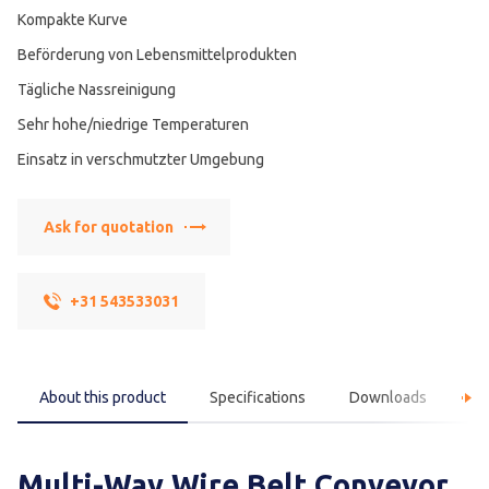
Kompakte Kurve
Beförderung von Lebensmittelprodukten
Tägliche Nassreinigung
Sehr hohe/niedrige Temperaturen
Einsatz in verschmutzter Umgebung
Ask for quotation
+31 543533031
About this product
Specifications
Downloads
F
Multi-Way Wire Belt Conveyor