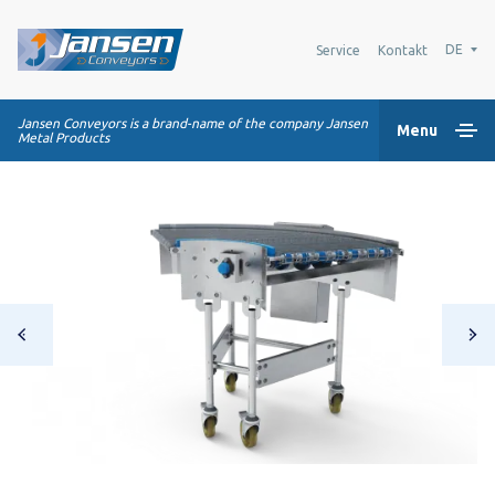
DE
Service
Kontakt
Jansen Conveyors is a brand-name of the company Jansen
Menu
Metal Products
Home
Kunststoff-Modulbänder
Transportsysteme
Industrie-Lösungen
Über uns