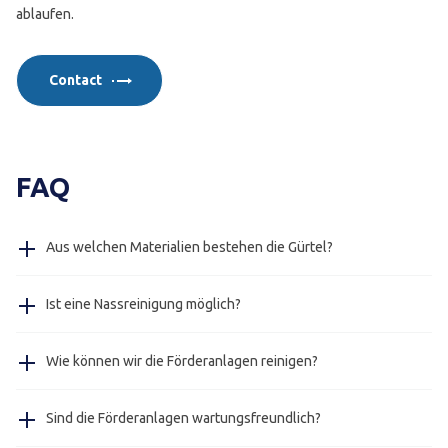
ablaufen.
Contact
FAQ
Aus welchen Materialien bestehen die Gürtel?
Die Riemen sind aus POM und PA gefertigt, auf Wunsch
Ist eine Nassreinigung möglich?
senden wir Ihnen die Zertifikate zu.
Ja, unsere Edelstahlförderer in Hygieneausführung
Wie können wir die Förderanlagen reinigen?
(lebensmittelecht) können mit Wasser gereinigt werden.
Das geht ganz einfach mit einer Bürste oder
Sind die Förderanlagen wartungsfreundlich?
Druckluftreinigung.