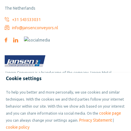
The Netherlands
+31 543533031
info@jansenconveyors.nl
Jansen Conveyors is a brand-name of the company Jansen Metal
Cookie settings
Products
To help you better and more personally, we use cookies and similar
Copyright © 2019 - 2026 Jansen Conveyors. Part of Jansen Metal
techniques. With the cookies we and third parties follow your internet
Products. All rights reserved.
behavior within our site. With this we show ads based on your interest
cookie page
and you can share information via social media. On the
Privacy Statement
you can always change your settings again.
|
Privacy policy
cookie policy