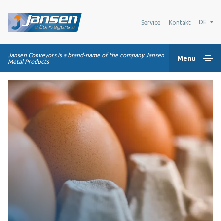
DE
Service
Kontakt
Jansen Conveyors is a brand-name of the company Jansen
Menu
Metal Products
Home
Kunststoff-Modulbänder
Transportsysteme
Industrie-Lösungen
Über uns