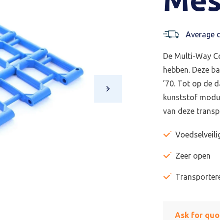
Average d
De Multi-Way Co
hebben. Deze ba
’70. Tot op de 
kunststof modula
van deze transp
Voedselveili
Zeer open
Transporter
Ask for quo