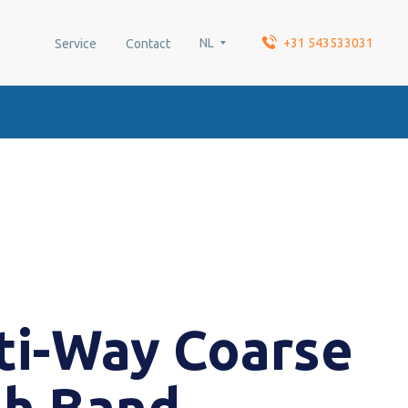
NL
+31 543533031
Service
Contact
ti-Way Coarse
h Band