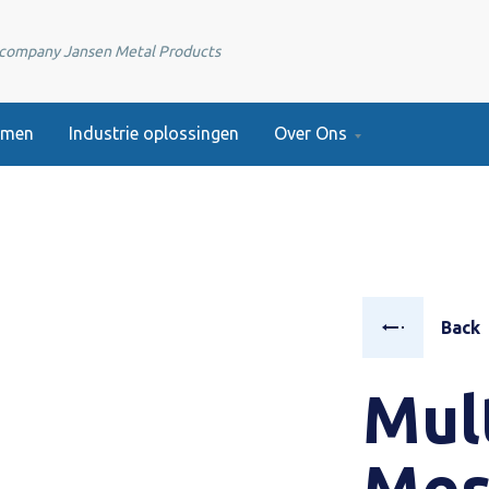
e company Jansen Metal Products
emen
Industrie oplossingen
Over Ons
Back
Mul
Mes