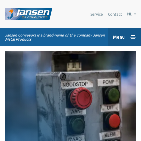
NL
Service
Contact
Jansen Conveyors is a brand-name of the company Jansen
Menu
Metal Products
Home
Kunststof modulaire banden
Transportsystemen
Industrie oplossingen
Over Ons