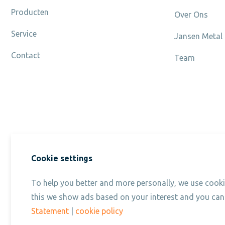
Producten
Over Ons
Service
Jansen Metal
Contact
Team
Cookie settings
Jansen Conveyors is a brand-name of the c
To help you better and more personally, we use cookie
this we show ads based on your interest and you can
Copyright © 2019 - 2026 Jansen Conveyors. Part of Jansen Metal Pro
Statement
|
cookie policy