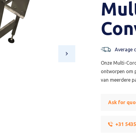
Mul
Con
Average d
Onze Multi-Cord
ontworpen om pr
van meerdere pa
Ask for quo
+31 543