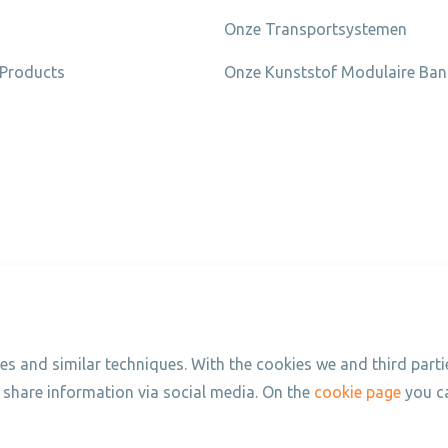
Onze Transportsystemen
 Products
Onze Kunststof Modulaire Ba
ompany Jansen Metal Products
s and similar techniques. With the cookies we and third partie
 share information via social media. On the
cookie page
you ca
ducts. All rights reserved.