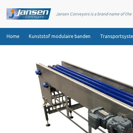
Jansen Conveyors is a brand-name of th
Home
Kunststof modulaire banden
Transportsyst