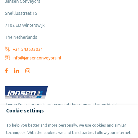
Jansen Conveyors
Snelliusstraat 15
7102 ED Winterswijk
The Netherlands
+31 543533031
info@jansenconveyors.nl
Jansen Conveyors is a brand-name of the company Jansen Metal
Cookie settings
Products
To help you better and more personally, we use cookies and similar
Copyright © 2019 - 2026 Jansen Conveyors. Part of Jansen Metal
techniques. With the cookies we and third parties follow your internet
Products. All rights reserved.