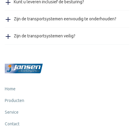
Kunt u leveren inclusief de besturing?
Jansen Metal Products beschikt over zeer ervaren
monteurs.
Ja, op verzoek kunnen wij onze transportsystemen
Zijn de transportsystemen eenvoudig te onderhouden?
leveren met een besturingssysteem.
Ja, voor het onderhoud van onze transportsystemen is
Zijn de transportsystemen veilig?
geen speciaal gereedschap nodig, wat het onderhoud
zeer eenvoudig maakt.
Ja, al onze transportsystemen voldoen aan de Europese
eisen voor veiligheid.
Home
Producten
Service
Contact