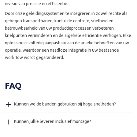
niveau van precisie en efficiëntie.
Door onze geleidingssystemen te integreren in zowel rechte als
gebogen transportbanen, kunt u de controle, snelheid en
betrouwbaarheid van uw productieprocessen verbeteren,
knelpunten verminderen en de algehele efficiëntie verhogen. Elke
oplossing is volledig aanpasbaar aan de unieke behoeften van uw
operatie, waardoor een naadloze integratie in uw bestaande
workflow wordt gegarandeerd.
FAQ
Kunnen we de banden gebruiken bij hoge snelheden?
Ja, onze Multi-Way banden kunnen gebruikt worden bij
Kunnen jullie leveren inclusief montage?
hoge snelheden, wij hebben banden geleverd die
gebruikt worden met 100 meter per minuut.
Ja, op verzoek kunnen wij leveren inclusief montage,