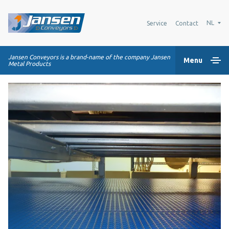
NL
Service
Contact
Jansen Conveyors is a brand-name of the company Jansen
Menu
Metal Products
Home
Kunststof modulaire banden
Transportsystemen
Industrie oplossingen
Over Ons