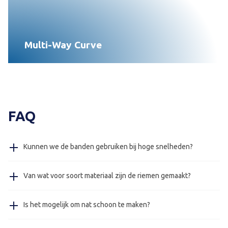
Multi-Way Curve
FAQ
Kunnen we de banden gebruiken bij hoge snelheden?
Ja, onze Multi-Way banden kunnen gebruikt worden bij
Van wat voor soort materiaal zijn de riemen gemaakt?
hoge snelheden, wij hebben banden geleverd die
gebruikt worden met 100 meter per minuut.
De banden zijn gemaakt van POM en PA, op verzoek
Is het mogelijk om nat schoon te maken?
kunnen wij u de certificaten toesturen.
Ja, onze RVS transportbanden met hygiënisch ontwerp