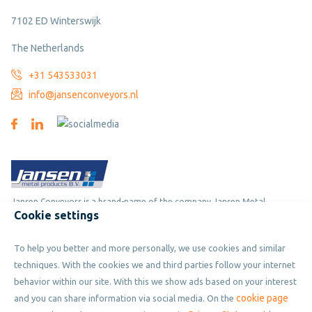
7102 ED Winterswijk
The Netherlands
+31 543533031
info@jansenconveyors.nl
Jansen Conveyors is a brand-name of the company Jansen Metal
Cookie settings
Products
To help you better and more personally, we use cookies and similar
Copyright © 2019 - 2026 Jansen Conveyors. Part of Jansen Metal
techniques. With the cookies we and third parties follow your internet
Products. All rights reserved.
behavior within our site. With this we show ads based on your interest
cookie page
and you can share information via social media. On the