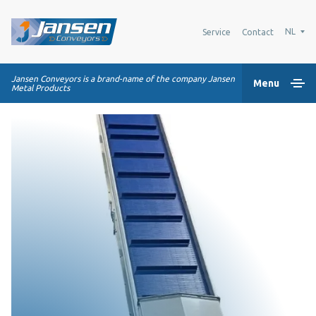
NL
Service
Contact
Jansen Conveyors is a brand-name of the company Jansen
Menu
Metal Products
Home
Kunststof modulaire banden
Transportsystemen
Industrie oplossingen
Over Ons