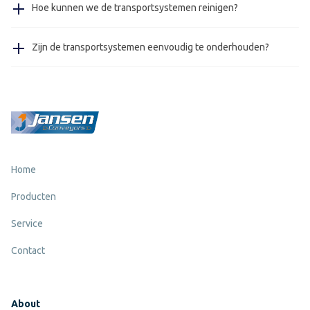
Hoe kunnen we de transportsystemen reinigen?
(foodsafe) kunnen met water gereinigd worden.
This is easily done with a brush or compressed air
Zijn de transportsystemen eenvoudig te onderhouden?
cleaning.
Ja, voor het onderhoud van onze transportsystemen is
geen speciaal gereedschap nodig, wat het onderhoud
zeer eenvoudig maakt.
Home
Producten
Service
Contact
About